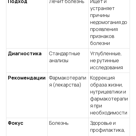
Подход
Лечит болезнь
Ищет и
устраняет
причины
недомогания до
проявления
признаков
болезни
Диагностика
Стандартные
Углубленные,
анализы
не рутинные
исследования
Рекомендации
Фармакотерапи
Коррекция
я (лекарства)
образа жизни,
нутрицевтики и
фармакотерапи
я при
необходимости
Фокус
Болезнь
Здоровье и
профилактика,