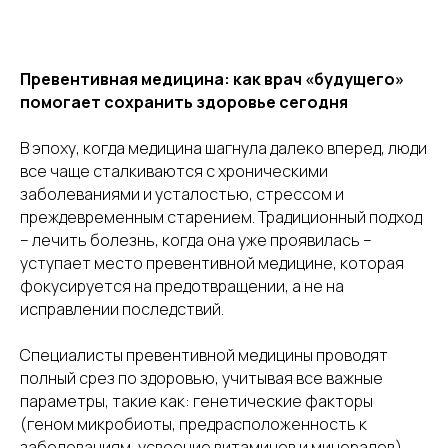
Превентивная медицина: как врач «будущего»
помогает сохранить здоровье сегодня
В эпоху, когда медицина шагнула далеко вперед, люди
все чаще сталкиваются с хроническими
заболеваниями и усталостью, стрессом и
преждевременным старением. Традиционный подход
– лечить болезнь, когда она уже проявилась –
уступает место превентивной медицине, которая
фокусируется на предотвращении, а не на
исправлении последствий.
Специалисты превентивной медицины проводят
полный срез по здоровью, учитывая все важные
параметры, такие как: генетические факторы
(геном микробиоты, предрасположенность к
заболеваниям, усвоение витаминов и минералов),